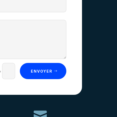
ENVOYER
=
