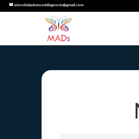
microbialadvanceddiagnosis@gmail.com